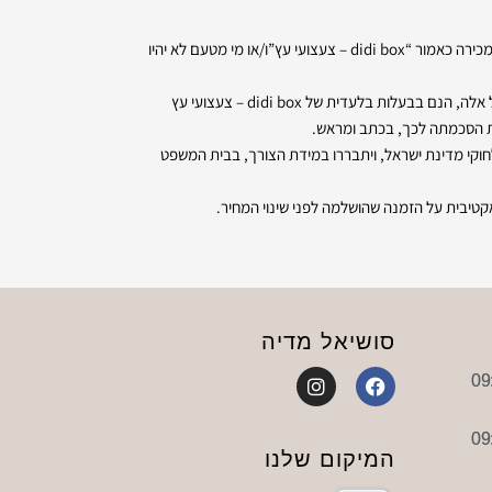
• אם לאחר ביצוע ההזמנה התגלה כי המוצר אזל מהמלאי, רשאית “didi box – צעצועי עץ” לבטל את המכירה או להציע מוצר חלופי שווה ערך. בוטלה מכירה כאמור “didi box – צעצועי עץ”ו/או מי מטעם לא יהיו
• אייקונים (icons) כל מידע ו/או תצוגה המופיעים באתר, לרבות גרפיקה, עיצוב, הצגה מילולית, סימני מסחר, סימני לוגו (logo) וכן עריכתם והצגתם של אלה, הנם בבעלות בלעדית של didi box – צעצועי עץ
 לחוקי מדינת ישראל, ויתבררו במידת הצורך, בבית המשפט
סושיאל מדיה
I
F
n
a
s
c
t
e
a
b
המיקום שלנו
g
o