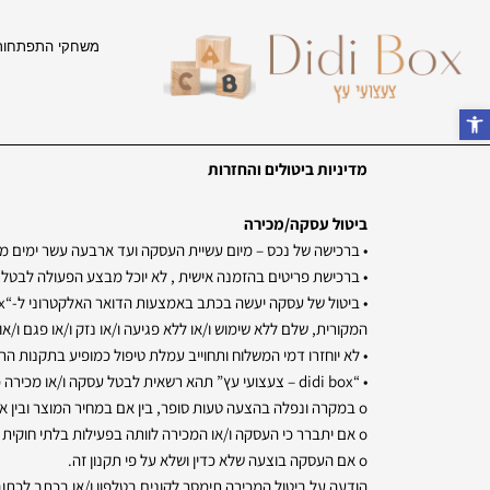
ילוג
תוכן
משחקי התפתחות
פתח סרגל נגישות
מדיניות ביטולים והחזרות
ביטול עסקה/מכירה
• ברכישה של נכס – מיום עשיית העסקה ועד ארבעה עשר ימים מיום קבלת הנכס או מ
• ברכישת פריטים בהזמנה אישית , לא יוכל מבצע הפעולה לבטל את העסקה, הכל כאמור בסעיף 14ג(ד) לחוק הגנת הצרכן ובכ
המקורית, שלם ללא שימוש ו/או ללא פגיעה ו/או נזק ו/או פגם ו/או 
• לא יוחזרו דמי המשלוח ותחוייב עמלת טיפול כמופיע בתקנות הרל
• “didi box – צעצועי עץ” תהא רשאית לבטל עסקה ו/או מכירה כולה או חלקה:
o במקרה ונפלה בהצעה טעות סופר, בין אם במחיר המוצר ובין אם בתיאור המוצר.
o אם יתברר כי העסקה ו/או המכירה לוותה בפעילות בלתי חוקית של ו/או צד ג’ כלשהו.
o אם העסקה בוצעה שלא כדין ושלא על פי תקנון זה.
הודעה על ביטול המכירה תימסר לקונים בטלפון ו/או בכתב לכתו