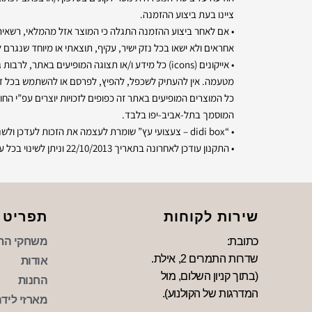
ציינו בעת ביצוע ההזמנה.
אחראים ולא ישאו בכל נזק ישיר, עקיף, תוצאתי או מיוחד שנגרם ל
מטעמה. אין להעתיק לשכפל, להפיץ, לפרסם או להשתמש בכל דרך אחרת את התכנים המופיעים בא
כל המוצרים המופיעים באתר זה כפופים לזכויות יוצרים עפ”י החו
המוסמך בתל-אביב-יפו בלבד.
• “didi box – צעצועי עץ” שומרת לעצמה את הזכות לעדכן ולשנות מבצעים ואת הזכות לבצע שינוי במחירי מוצרים. שינוי במחיר המוצר לא יחול רטרואקטיבית על הזמנה שהושלמה לפני שינוי המחיר.
• התקנון עודכן לאחרונה בתאריך 22/10/2013 וניתן לשינוי בכל עת ע”י “didi box – צעצועי עץ” על פי שיקול דעתה הבלעדי.
שירות לקוחות
תפריט
כתובת:
משחקי הת
שדרות התמרים 2, אילת.
אודות
(בתוך קניון השלום, מול
החנות
המדרגות של הקולנוע).
מארזי לידה 