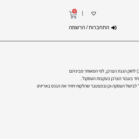
0
עגלת
קניות
התחברות / הרשמה
ף לכך שהתקבל אישור “מריונטה” לביטול העסקה וכן ובמצטבר שהלקוח יחזיר את הנכס באריזתו