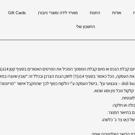
אודות
החנות
מארזי לידה ומוצרי ניובורן
Gift Cards
החשבון שלי
יום קבלת המסמך המכיל את הפרטים האמורים בסעיף קטן 14ג(ב) לחוק הגנת הצרכן, לפי המאוחר מביניהם
לל זה “טובין שיוצרו במיוחד בעבור הצרכן בעקבות העסקה”.
• ביטול של עסקה יעשה בכתב באמצעות הדואר האלקטרוני ל-“didi box – צעצועי עץ”. ביטול העסקה ע”י הלקוח כפו
קלקול מכל מין וסוג שהוא.
וונטיות.
בת הדואר האלקטרוני אותה