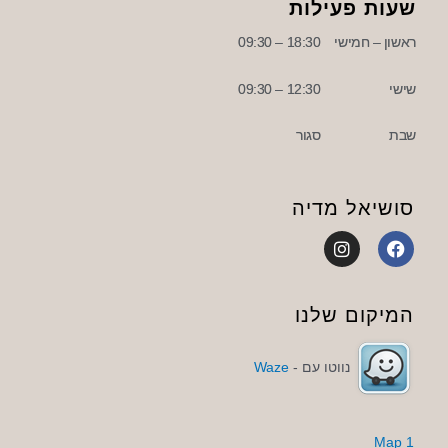
שעות פעילות
ראשון – חמישי
18:30 – 09:30
שישי
12:30 – 09:30
שבת
סגור
סושיאל מדיה
I
F
n
a
s
c
t
e
a
b
המיקום שלנו
g
o
r
o
a
k
נווטו עם -
Waze
m
1 Map