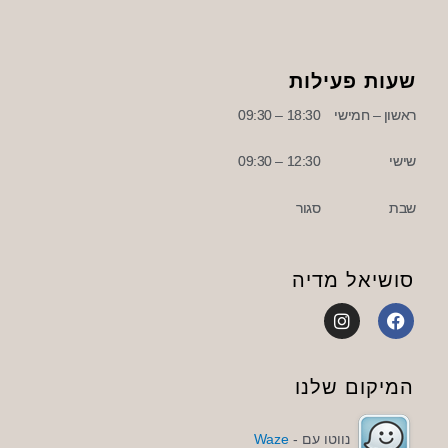
שעות פעילות
ראשון – חמישי
18:30 – 09:30
שישי
12:30 – 09:30
שבת
סגור
סושיאל מדיה
I
F
n
a
s
c
t
e
a
b
המיקום שלנו
g
o
r
o
a
k
נווטו עם -
Waze