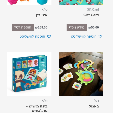
Gift Card
כללי
Gift Card
איני בין
מידע נוסף
הוספה לסל
₪
169.00
₪
50.00
הוספה לווישליסט
הוספה לווישליסט
כללי
כללי
באגזל
בינגו מישוש –
מתלבשים