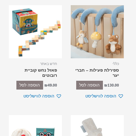
כללי
חדש באתר
ספירלת פעילות – חברי
פאזל נחש קוביית
יער
רובוטים
הוספה לסל
הוספה לסל
₪
49.00
₪
130.00
הוספה לווישליסט
הוספה לווישליסט