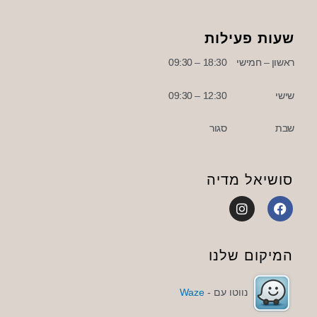
שעות פעילות
ראשון – חמישי
18:30 – 09:30
שישי
12:30 – 09:30
שבת
סגור
סושיאל מדיה
I
F
n
a
s
c
t
e
a
b
המיקום שלנו
g
o
r
o
a
k
נווטו עם -
Waze
m