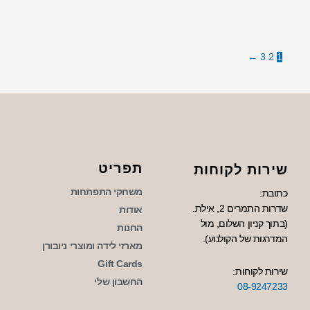
←
3
2
1
תפריט
שירות לקוחות
משחקי התפתחות
כתובת:
שדרות התמרים 2, אילת.
אודות
(בתוך קניון השלום, מול
החנות
המדרגות של הקולנוע).
מארזי לידה ומוצרי ניובורן
Gift Cards
שירות לקוחות:
החשבון שלי
08-9247233