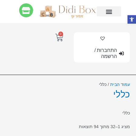
ילוג
תוכן
פתח סרגל נגישות
החשבון שלי
מארזי לידה ומוצרי ניובורן
Gift Cards
משחקי התפתחות
0
עגלת
קניות
התחברות /
הרשמה
עמוד הבית
/ כללי
כללי
כללי
מציג 1–32 מתוך 94 תוצאות