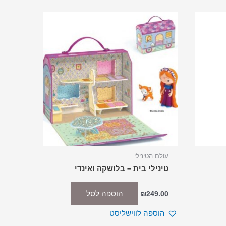
עולם הטינילי
טינילי בית – בלושקה ואינדי
הוספה לסל
₪
249.00
הוספה לווישליסט