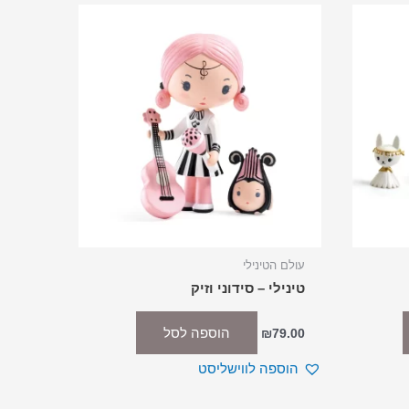
עולם הטינילי
טינילי – סידוני וזיק
הוספה לסל
₪
79.00
הוספה לווישליסט