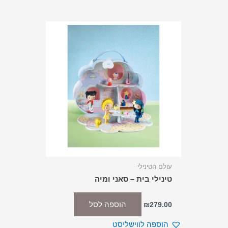
עולם הטינילי
טינילי בית – סאני ומיה
הוספה לסל
₪
279.00
הוספה לווישליסט