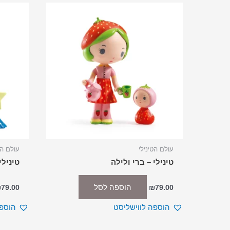
עולם הטינילי
עולם הט
טינילי – ברי ולילה
טינילי
הוספה לסל
₪
79.00
₪
79.00
הוספה לווישליסט
הוספה