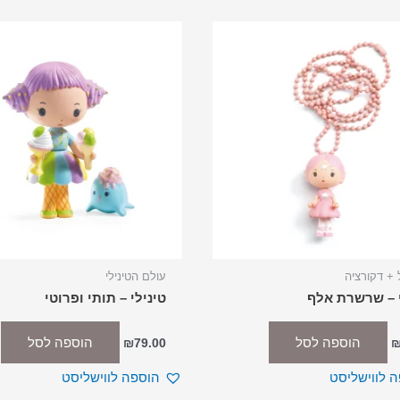
 + דקורציה
עולם הטינילי
י – שרשרת אלף
טינילי – תותי ופרוטי
הוספה לסל
הוספה לסל
₪
79.00
 לווישליסט
הוספה לווישליסט