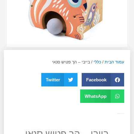
עמוד הבית
/
כללי
/ בייבי – הך פטיש סנאי
Twitter
Facebook
WhatsApp
מק"ט
10633
קטגוריה
כללי
תגית
6-24 חודשים
בייבי – הך פטיש סנאי