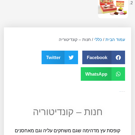
עמוד הבית
/
כללי
/ חנות – קונדיטוריה
Twitter
Facebook
WhatsApp
מק"ט
10563
קטגוריה
כללי
תגית
גילאי 4
חנות – קונדיטוריה
קופסת עץ מדהימה שגם משחקים עליה וגם מאחסנים