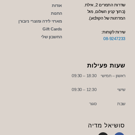
שדרות התמרים 2, אילת.
אודות
(בתוך קניון השלום, מול
החנות
המדרגות של הקולנוע).
מארזי לידה ומוצרי ניובורן
Gift Cards
שירות לקוחות:
החשבון שלי
08-9247233
שעות פעילות
ראשון – חמישי
18:30 – 09:30
שישי
12:30 – 09:30
שבת
סגור
סושיאל מדיה
I
F