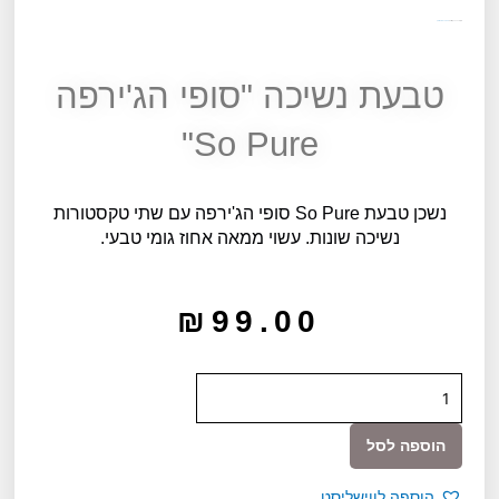
מק"ט
10121
קטגוריה
מארזי לידה ומוצרי ניובורן
טבעת נשיכה "סופי הג'ירפה
So Pure"
נשכן טבעת So Pure סופי הג'ירפה עם שתי טקסטורות
נשיכה שונות. עשוי ממאה אחוז גומי טבעי.
₪
99.00
כמות
של
טבעת
הוספה לסל
נשיכה
"סופי
הוספה לווישליסט