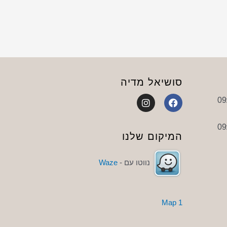
סושיאל מדיה
I
F
n
a
s
c
t
e
a
b
המיקום שלנו
g
o
r
o
a
k
נווטו עם -
Waze
m
1 Map