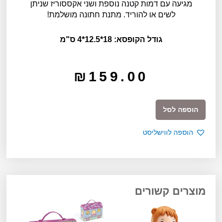
מגיעה עם דמות קטנה נוספת ושני אקססוריז שניתן
לשים או להוריד. מתנת חתונה מושלמת!
גודל הקופסא: 18*12.5*4 ס"מ
₪
159.00
כמות
הוספה לסל
של
טינילי
הוספה לווישליסט
-
מרגריט
ולאופולד
מוצרים קשורים