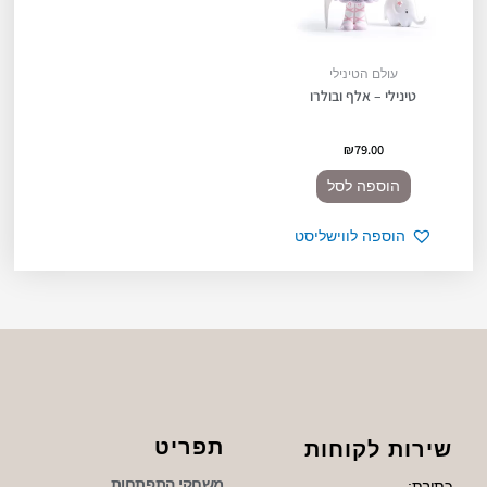
עולם הטינילי
טינילי – אלף ובולרו
₪
79.00
הוספה לסל
הוספה לווישליסט
תפריט
שירות לקוחות
משחקי התפתחות
כתובת: