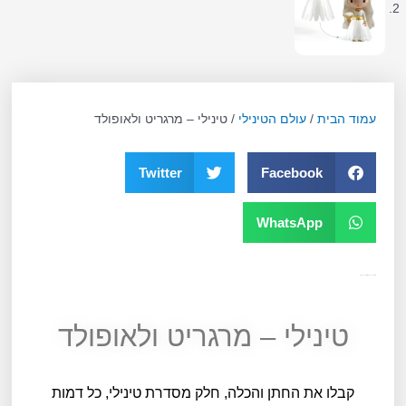
עמוד הבית
/
עולם הטינילי
/ טינילי – מרגריט ולאופולד
Twitter
Facebook
WhatsApp
מק"ט
10164
קטגוריה
עולם הטינילי
טינילי – מרגריט ולאופולד
קבלו את החתן והכלה, חלק מסדרת טינילי, כל דמות