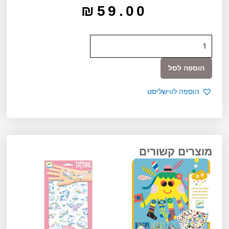
₪
59.00
כמות
של
יצירה
הוספה לסל
-
הדבקת
הוספה לווישליסט
עם
עפרון
סוואנה
מוצרים קשורים