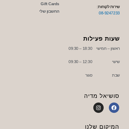
Gift Cards
שירות לקוחות:
החשבון שלי
08-9247233
שעות פעילות
ראשון – חמישי
18:30 – 09:30
שישי
12:30 – 09:30
שבת
סגור
סושיאל מדיה
I
F
n
a
s
c
t
e
a
b
המיקום שלנו