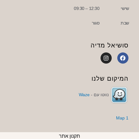
שישי
12:30 – 09:30
שבת
סגור
סושיאל מדיה
I
F
n
a
s
c
t
e
a
b
המיקום שלנו
g
o
r
o
a
k
נווטו עם -
Waze
m
1 Map
תקנון אתר