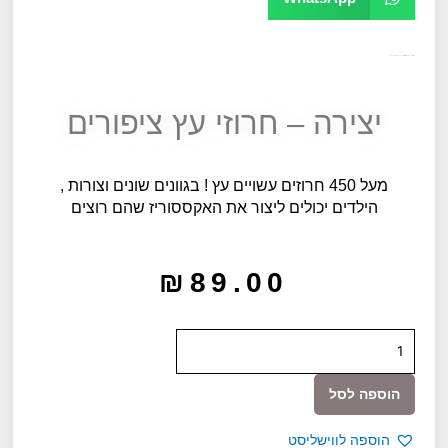
מק"ט
10011
קטגוריה
יצירה, קעקועים ומדבקות
יצירה – חרוזי עץ ציפורים
מעל 450 חרוזים עשויים עץ ! בגוונים שונים וצורות ,
הילדים יכולים ליצור את האקססוריז שהם רוצים
₪
89.00
כמות
של
יצירה
הוספה לסל
-
חרוזי
הוספה לווישליסט