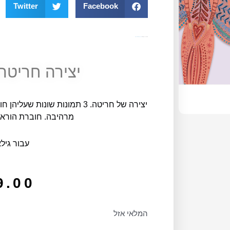
Twitter
Facebook
מק"ט
10620
קטגוריה
יצירה, קעקועים ומדבקות
יצירה חריטה
יצירה של חריטה. 3 תמונות שונ
מרהיבה. חוברת הורא
עבור גילאי
9.00
המלאי אזל