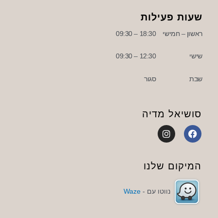
שעות פעילות
ראשון – חמישי
18:30 – 09:30
שישי
12:30 – 09:30
שבת
סגור
סושיאל מדיה
I
F
n
a
s
c
t
e
a
b
המיקום שלנו
g
o
r
o
a
k
נווטו עם -
Waze
m