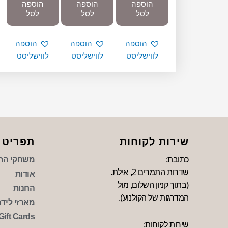
הוספה
הוספה
הוספה
לסל
לסל
לסל
הוספה
הוספה
הוספה
לווישליסט
לווישליסט
לווישליסט
שירות לקוחות
תפריט
כתובת:
משחקי הת
שדרות התמרים 2, אילת.
אודות
(בתוך קניון השלום, מול
החנות
המדרגות של הקולנוע).
מארזי לידה 
Gift Cards
שירות לקוחות: