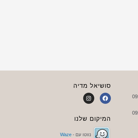
סושיאל מדיה
I
F
n
a
s
c
t
e
a
b
המיקום שלנו
g
o
r
o
a
k
נווטו עם -
Waze