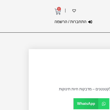
0
עגלת
קניות
התחברות / הרשמה
לקטנטנים – מדבקות חיות תינוקות
WhatsApp