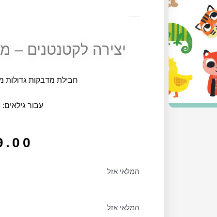
מק"ט
10623
קטגוריה
יצירה, קעקועים ומדבקות
יצירה לקטנטנים – מד
חבילת מדבקות גדולות מ
עבור גילאים: 18 חודשים+
9.00
המלאי אזל
המלאי אזל