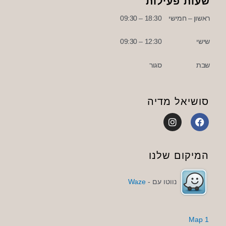
שעות פעילות
ראשון – חמישי
18:30 – 09:30
שישי
12:30 – 09:30
שבת
סגור
סושיאל מדיה
I
F
n
a
s
c
t
e
a
b
המיקום שלנו
g
o
r
o
a
k
נווטו עם -
Waze
m
1 Map