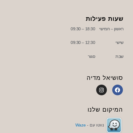
שעות פעילות
ראשון – חמישי
18:30 – 09:30
שישי
12:30 – 09:30
שבת
סגור
סושיאל מדיה
I
F
n
a
s
c
t
e
a
b
המיקום שלנו
g
o
r
o
a
k
נווטו עם -
Waze
m