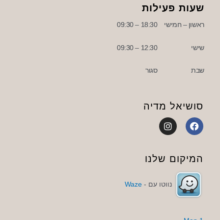
שעות פעילות
ראשון – חמישי
18:30 – 09:30
שישי
12:30 – 09:30
שבת
סגור
סושיאל מדיה
I
F
n
a
s
c
t
e
a
b
המיקום שלנו
g
o
r
o
a
k
נווטו עם -
Waze
m