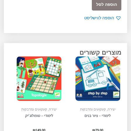
כמות
הוספה לסל
של
יצירה
הוספה לווישליסט
-
תמונות
ממדבקות
יצורי
ימיים
מוצרים קשורים
יצירה, קעקועים ומדבקות
יצירה, קעקועים ומדבקות
לימודי – ציור בנים
לימודי – טופולוג'יק
₪
149.00
₪
79.00