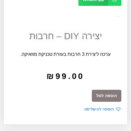
מק"ט
10218
קטגוריה
יצירה, קעקועים ומדבקות
יצירה DIY – חרבות
ערכה ליצירת 3 חרבות בעזרת טכניקת מוזאיקה.
₪
99.00
כמות
הוספה לסל
של
יצירה
הוספה לווישליסט
DIY
-
חרבות