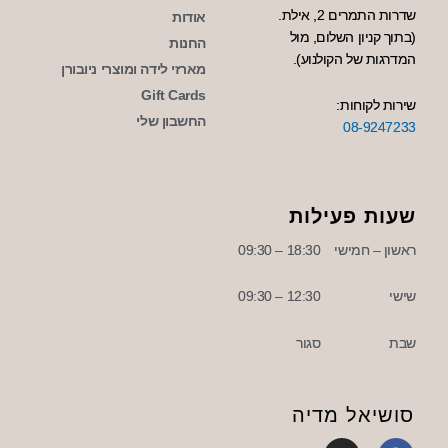
שדרות התמרים 2, אילת.
אודות
(בתוך קניון השלום, מול
החנות
המדרגות של הקולנוע).
מארזי לידה ומוצרי ניובורן
Gift Cards
שירות לקוחות:
החשבון שלי
08-9247233
שעות פעילות
ראשון – חמישי
18:30 – 09:30
שישי
12:30 – 09:30
שבת
סגור
סושיאל מדיה
I
F