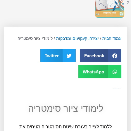
עמוד הבית
/
יצירה, קעקועים ומדבקות
/ לימודי ציור סימטריה
Twitter
Facebook
WhatsApp
מק"ט
10599
קטגוריה
יצירה, קעקועים ומדבקות
תגית
גילאי 4
לימודי ציור סימטריה
ללמוד לצייר בעזרת שיטת הסימטריה.מניחים את