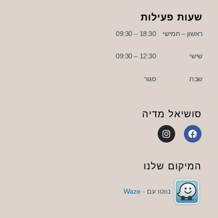
שעות פעילות
ראשון – חמישי
18:30 – 09:30
שישי
12:30 – 09:30
שבת
סגור
סושיאל מדיה
I
F
n
a
s
c
t
e
a
b
המיקום שלנו
g
o
r
o
a
k
נווטו עם -
Waze
m