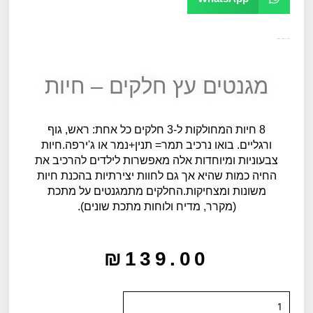
מק"ט
10354
קטגוריה
כללי
תגית
גילאי 2
מגנטים עץ חלקים – חיות
8 חיות המחולקות ל-3 חלקים כל אחת: ראש, גוף
ורגליים. בואו נרכיב תמר= תנין+נמר או ג'ירפה.חיות
צבעוניות ומיוחדות אלה מאפשרות לילדים להרכיב את
החיה כמות שהיא אך גם לחוות יצירתיות בהכנת חיות
משונות ומצחיקות.החלקים מתמגנטים על מתכת
(מקרר, מדיח ולוחות מתכת שונים).
₪
139.00
כמות