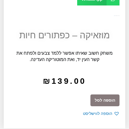
מק"ט
10235
קטגוריה
כללי
תגית
גילאי 3
מוזאיקה – כפתורים חיות
משחק חשוב שאיתו אפשר ללמד צבעים ולפתח את
קשר העין יד, ואת המוטוריקה העדינה.
₪
139.00
כמות
הוספה לסל
של
מוזאיקה
הוספה לווישליסט
-
כפתורים
חיות