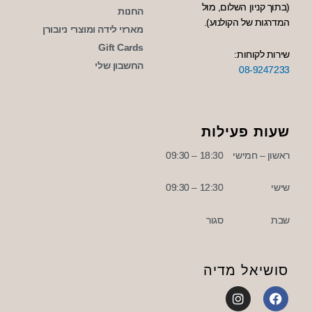
(בתוך קניון השלום, מול
החנות
המדרגות של הקולנוע).
מארזי לידה ומוצרי ניובורן
Gift Cards
שירות לקוחות:
החשבון שלי
08-9247233
שעות פעילות
ראשון – חמישי
18:30 – 09:30
שישי
12:30 – 09:30
שבת
סגור
סושיאל מדיה
I
F
n
a