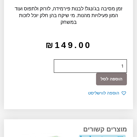
זמן מסיבה בג'ונגל! לבנות פירמידה, לזרוק ולתפוס ועוד
המון פעילויות מהנות. מי שיקח בהן חלק יוכל לזכות
במשחק
₪
149.00
כמות
של
משחק
הוספה לסל
לקטנים
-
הוספה לווישליסט
פעילויות
בג'ונגל
מוצרים קשורים