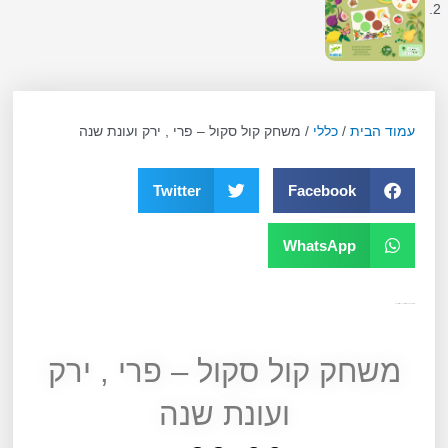
עמוד הבית
/
כללי
/ משחק קול סקול – פרי , ירק ועונת שנה
Twitter
Facebook
WhatsApp
מק"ט
13093
קטגוריה
כללי
תגית
גילאי 5
משחק קול סקול – פרי , ירק
ועונת שנה