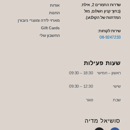
שדרות התמרים 2, אילת.
אודות
(בתוך קניון השלום, מול
החנות
המדרגות של הקולנוע).
מארזי לידה ומוצרי ניובורן
Gift Cards
שירות לקוחות:
החשבון שלי
08-9247233
שעות פעילות
ראשון – חמישי
18:30 – 09:30
שישי
12:30 – 09:30
שבת
סגור
סושיאל מדיה
I
F