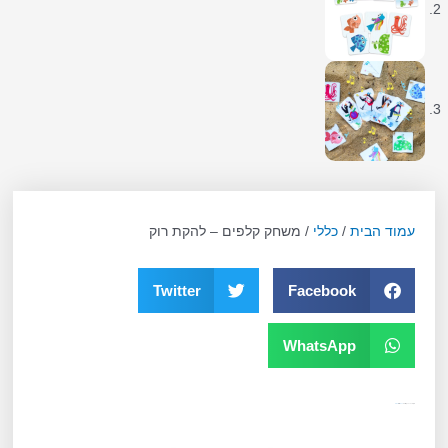
עמוד הבית
/
כללי
/ משחק קלפים – להקת רוק
Twitter
Facebook
WhatsApp
מק"ט
12731
קטגוריה
כללי
תגית
גילאי 4