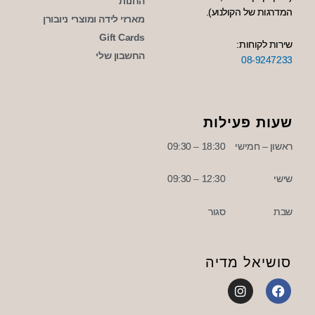
החנות
המדרגות של הקולנוע).
מארזי לידה ומוצרי ניובורן
Gift Cards
שירות לקוחות:
החשבון שלי
08-9247233
שעות פעילות
ראשון – חמישי
18:30 – 09:30
שישי
12:30 – 09:30
שבת
סגור
סושיאל מדיה
I
F
n
a
s
c