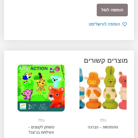
כמות
הוספה לסל
של
סולוג'יק
הוספה לווישליסט
-
ווילדאנימו
מוצרים קשורים
כללי
כללי
התפתחות – הברגה
משחק לקטנים –
פעילויות בג'ונגל