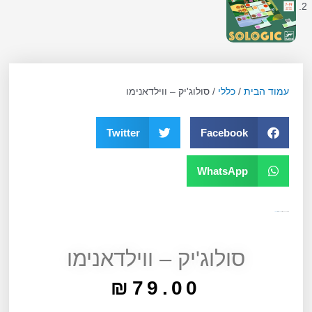
עמוד הבית
/
כללי
/ סולוג'יק – ווילדאנימו
Twitter
Facebook
WhatsApp
מק"ט
13023
קטגוריה
כללי
תגית
גילאי 6+
סולוג'יק – ווילדאנימו
₪
79.00