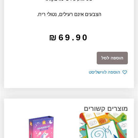
הצבעים אינם רעילים, נטולי ריח.
₪
69.90
כמות
הוספה לסל
של
סט
הוספה לווישליסט
פעילות
ויצירה
בצבעים
רכים
–
מוצרים קשורים
גינה