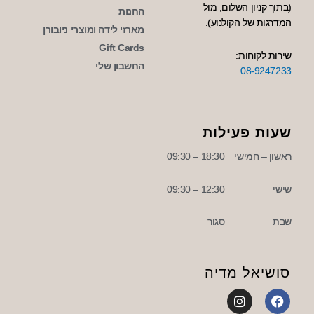
(בתוך קניון השלום, מול
החנות
המדרגות של הקולנוע).
מארזי לידה ומוצרי ניובורן
Gift Cards
שירות לקוחות:
החשבון שלי
08-9247233
שעות פעילות
ראשון – חמישי
18:30 – 09:30
שישי
12:30 – 09:30
שבת
סגור
סושיאל מדיה
I
F
n
a