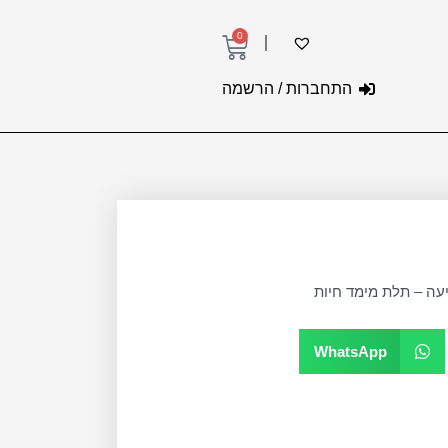
0
עגלת
קניות
התחברות / הרשמה
עה – תלת מימד חיות
WhatsApp