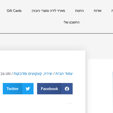
אודות
החנות
מארזי לידה ומוצרי ניובורן
Gift Cards
החשבון שלי
עמוד הבית
/
יצירה, קעקועים ומדבקות
/ סט צבי
Twitter
Facebook
מק"ט
10080
קטגוריה
יצירה, קעקועים ומדבקות