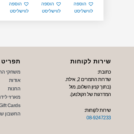
הוספה
הוספה
הוספה
לווישליסט
לווישליסט
לווישליסט
שירות לקוחות
תפריט
כתובת:
משחקי הת
שדרות התמרים 2, אילת.
אודות
(בתוך קניון השלום, מול
החנות
המדרגות של הקולנוע).
מארזי לידה 
Gift Cards
שירות לקוחות:
החשבון של
08-9247233