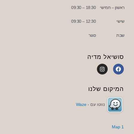
ראשון – חמישי
18:30 – 09:30
שישי
12:30 – 09:30
שבת
סגור
סושיאל מדיה
I
F
n
a
s
c
t
e
a
b
המיקום שלנו
g
o
r
o
a
k
נווטו עם -
Waze
m
1 Map