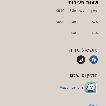
שעות פעילות
ראשון – חמישי
18:30 – 09:30
שישי
12:30 – 09:30
שבת
סגור
סושיאל מדיה
I
F
n
a
s
c
t
e
a
b
המיקום שלנו
g
o
r
o
a
k
נווטו עם -
Waze
m
1 Map