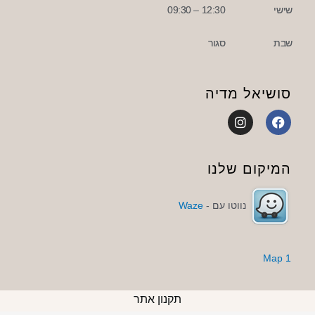
שישי
12:30 – 09:30
שבת
סגור
סושיאל מדיה
I
F
n
a
s
c
t
e
a
b
המיקום שלנו
g
o
r
o
a
k
נווטו עם -
Waze
m
1 Map
תקנון אתר