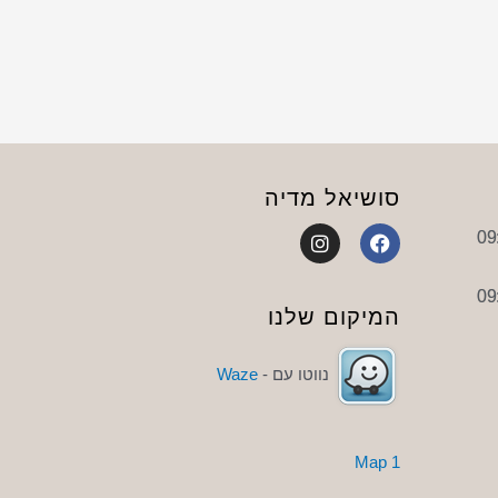
סושיאל מדיה
I
F
n
a
s
c
t
e
a
b
המיקום שלנו
g
o
r
o
a
k
נווטו עם -
Waze
m
1 Map