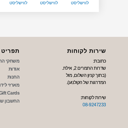
לווישליסט
לווישליסט
לווישליסט
שירות לקוחות
תפריט
כתובת:
משחקי הת
שדרות התמרים 2, אילת.
אודות
(בתוך קניון השלום, מול
החנות
המדרגות של הקולנוע).
מארזי לידה 
Gift Cards
שירות לקוחות:
החשבון של
08-9247233