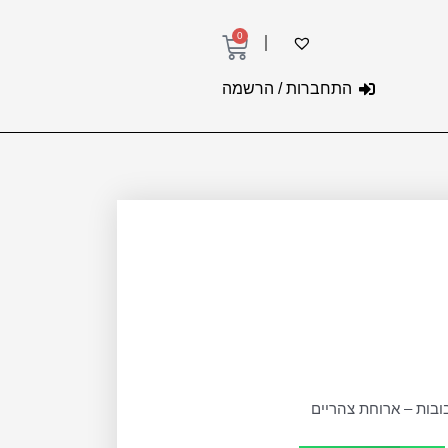
0
עגלת
קניות
התחברות / הרשמה
ובות – ארוחת צהריים