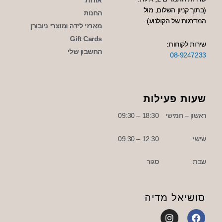
אודות
(בתוך קניון השלום, מול
החנות
המדרגות של הקולנוע).
מארזי לידה ומוצרי ניובורן
Gift Cards
שירות לקוחות:
החשבון שלי
08-9247233
שעות פעילות
ראשון – חמישי
18:30 – 09:30
שישי
12:30 – 09:30
שבת
סגור
סושיאל מדיה
I
F
n
a