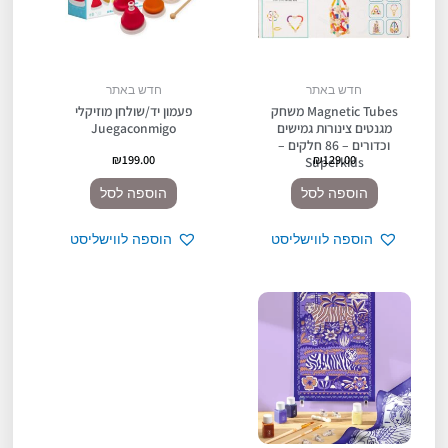
חדש באתר
חדש באתר
Magnetic Tubes משחק
פעמון יד/שולחן מוזיקלי
מגנטים צינורות גמישים
Juegaconmigo
וכדורים – 86 חלקים –
₪
199.00
₪
129.00
Superkids
הוספה לסל
הוספה לסל
הוספה לווישליסט
הוספה לווישליסט