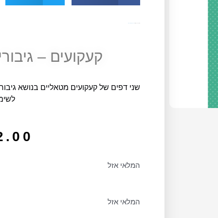
מק"ט
11580
קטגוריה
יצירה, קעקועים ומדבקות
קעקועים – גיבורי על VS נ
שני דפים של קעקועים מטאליים בנושא גיבורי
לשימ
2.00
המלאי אזל
המלאי אזל