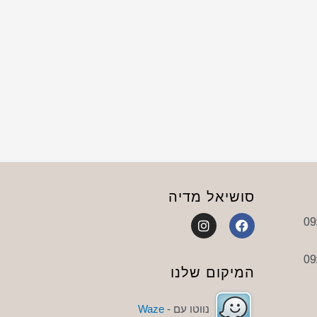
סושיאל מדיה
I
F
n
a
s
c
t
e
a
b
המיקום שלנו
g
o
r
o
a
k
נווטו עם -
Waze