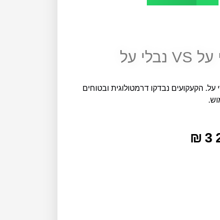
בלי על
 על. הקעקועים נבדקו דרמטולוגית ובטוחים
וש.
₪
3