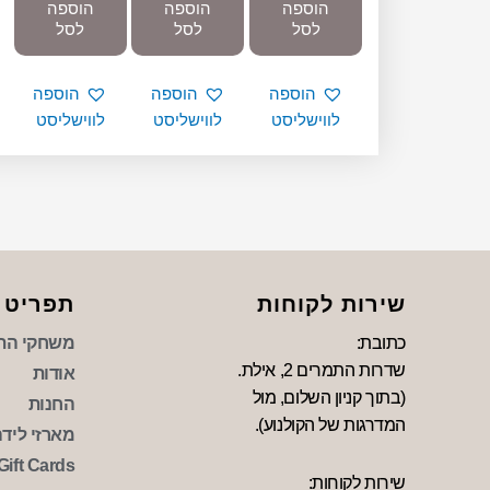
הוספה
הוספה
הוספה
לסל
לסל
לסל
הוספה
הוספה
הוספה
לווישליסט
לווישליסט
לווישליסט
שירות לקוחות
תפריט
כתובת:
משחקי הת
שדרות התמרים 2, אילת.
אודות
(בתוך קניון השלום, מול
החנות
המדרגות של הקולנוע).
מארזי לידה 
Gift Cards
שירות לקוחות: