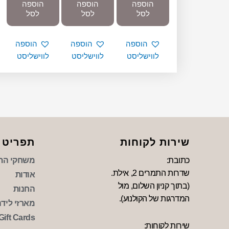
הוספה
הוספה
הוספה
לסל
לסל
לסל
הוספה
הוספה
הוספה
לווישליסט
לווישליסט
לווישליסט
שירות לקוחות
תפריט
כתובת:
משחקי הת
שדרות התמרים 2, אילת.
אודות
(בתוך קניון השלום, מול
החנות
המדרגות של הקולנוע).
מארזי לידה 
Gift Cards
שירות לקוחות: