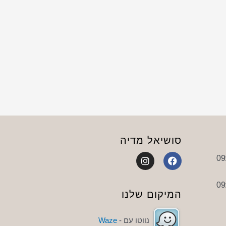
סושיאל מדיה
I
F
n
a
s
c
t
e
a
b
המיקום שלנו
g
o
r
o
a
k
נווטו עם -
Waze