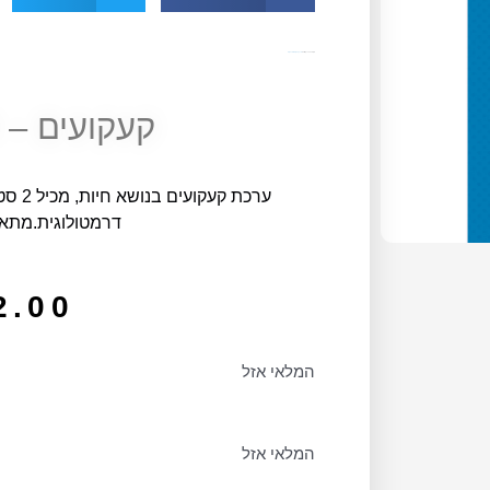
מק"ט
10989
קטגוריה
יצירה, קעקועים ומדבקות
קעקועים – 
ערכת ק
דרמטולוגית.מתאי
2.00
המלאי אזל
המלאי אזל