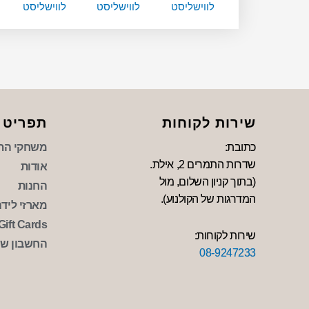
לווישליסט
לווישליסט
לווישליסט
שירות לקוחות
תפריט
כתובת:
משחקי הת
שדרות התמרים 2, אילת.
אודות
(בתוך קניון השלום, מול
החנות
המדרגות של הקולנוע).
מארזי לידה 
Gift Cards
שירות לקוחות:
החשבון של
08-9247233