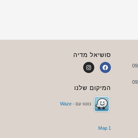
סושיאל מדיה
I
F
n
a
s
c
t
e
a
b
המיקום שלנו
g
o
r
o
a
k
נווטו עם -
Waze
m
1 Map