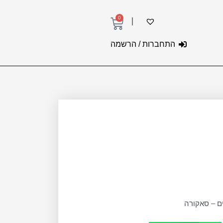
0
עגלת
קניות
התחברות / הרשמה
ם – סאקורה