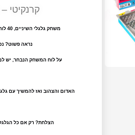
קרנקיטי – 
משחק גלגלי השיניים, 40 לוחות משחק ב- 4 דרגות קושי .
נראה פשוט? נכו
על לוח המשחק הנבחר, יש למ
האדום והצהוב ואז להמשיך עם גלג
הצלחת? רק אם כל הגלגל