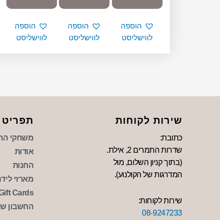
הוספה
הוספה
הוספה
לווישליסט
לווישליסט
לווישליסט
שירות לקוחות
תפריט
כתובת:
משחקי הת
שדרות התמרים 2, אילת.
אודות
(בתוך קניון השלום, מול
החנות
המדרגות של הקולנוע).
מארזי לידה 
Gift Cards
שירות לקוחות:
החשבון של
08-9247233