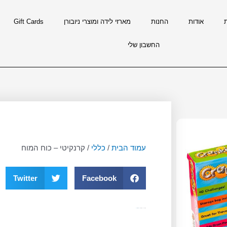
אודות
החנות
מארזי לידה ומוצרי ניובורן
Gift Cards
החשבון שלי
עמוד הבית
/
כללי
/ קרנקיטי – כוח המוח
Twitter
Facebook
מק"ט
11213
קטגוריה
כללי
תגית
גילאי 5