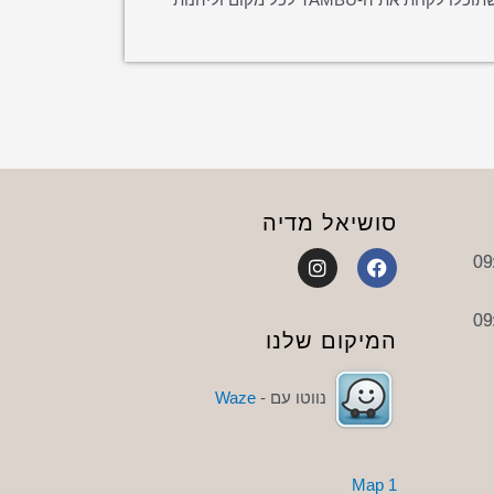
סושיאל מדיה
I
F
n
a
s
c
t
e
a
b
המיקום שלנו
g
o
r
o
a
k
נווטו עם -
Waze
m
1 Map