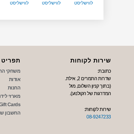
לווישליסט
לווישליסט
לווישליסט
שירות לקוחות
תפריט
כתובת:
משחקי הת
שדרות התמרים 2, אילת.
אודות
(בתוך קניון השלום, מול
החנות
המדרגות של הקולנוע).
מארזי לידה 
Gift Cards
שירות לקוחות:
החשבון של
08-9247233