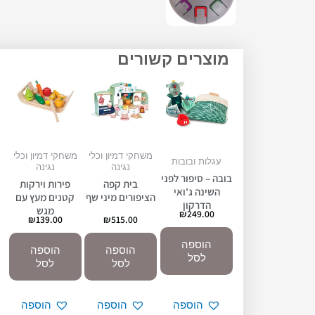
מוצרים קשורים
משחקי דמיון וכלי
משחקי דמיון וכלי
עגלות ובובות
נגינה
נגינה
בובה – סיפור לפני
בית קפה
פירות וירקות
השינה ג'ואי
הציפורים מיני שף
קטנים מעץ עם
הדרקון
מגש
₪
249.00
₪
139.00
₪
515.00
הוספה
הוספה
הוספה
לסל
לסל
לסל
הוספה
הוספה
הוספה