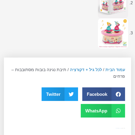
עמוד הבית
/
לכל גיל + דקורציה
/ תיבת נגינה בובות מסתובבות –
פרחים
Twitter
Facebook
WhatsApp
מק"ט
10521
קטגוריה
לכל גיל + דקורציה
תגית
6-24 חודשים