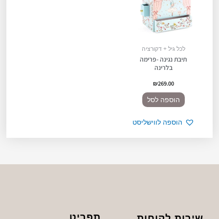
לכל גיל + דקורציה
תיבת נגינה -פרימה
בלרינה
₪
269.00
הוספה לסל
הוספה לווישליסט
תפריט
שירות לקוחות