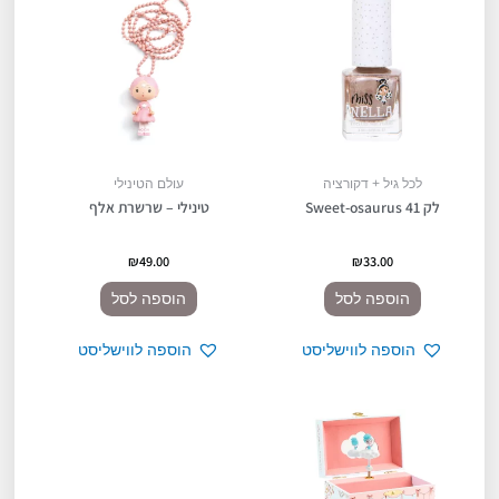
לכל גיל + דקורציה
עולם הטינילי
לק Sweet-osaurus 41
טינילי – שרשרת אלף
₪
49.00
₪
33.00
הוספה לסל
הוספה לסל
הוספה לווישליסט
הוספה לווישליסט