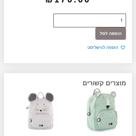
כמות
של
תיק
הוספה לסל
גן
קטן
הוספה לווישליסט
שועל
–
TRIXIE
מוצרים קשורים