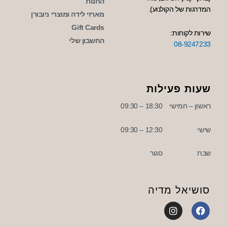
החנות
המדרגות של הקולנוע).
מארזי לידה ומוצרי ניובורן
Gift Cards
שירות לקוחות:
החשבון שלי
08-9247233
שעות פעילות
ראשון – חמישי
18:30 – 09:30
שישי
12:30 – 09:30
שבת
סגור
סושיאל מדיה
I
F
n
a
s
c