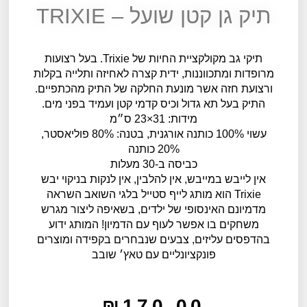
תיק גן קטן שועל – TRIXIE
תיקי גב מקולקציית החיות של Trixie. בעל רצועות
מרופדות ומתכווננות, ידית קצרה לאחיזה ותלייה בקלות
ורצועת חזה אשר מונעת החלקה של התיק מהכתפיים.
התיק בעל תא גדול וכיס קדמי קטן ועמיד בפני מים.
מידות: 31×23 ס״מ
עשוי 100% כותנה אורגנית, בטנה: 80% פוליאסטר,
20% כותנה
כביסה ב-30 מעלות
אין לייבש במייבש, אין להלבין, אין לנקות בניקוי יבש
Trixie הוא מותג לייף סטייל בלגי השואב השראה
מדמיונם האינסופי של ילדים, בשאיפה ליצור מגרש
משחקים בו אפשר לעוף עם הדמיון! המותג ידוע
בהדפסים עליזים, צבעים שנבחרים בקפידה ומוצרים
פונקציונליים עם טאץ׳ שובב
₪
170.00