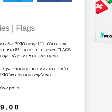
מק"ט
11895
קטגוריות
חדש באתר
מגנטים pixio
ies | Flags
FLAGS מאפשרת 
המקרר שלך גם אם עדיין לא ביקרת ב
כל ערכה מגיעה עם ספרון המסביר איך לבנ
האפליקציה המדהימה של PIXIO ולבנות מאות דגמים נוספים!
מומלץ לגילאי 6 ומ
9.00