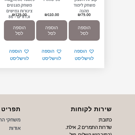
משחק לימוד
משחק מגנטים
מהנה
צינורות גמישים
₪
129.00
₪
110.00
₪
79.00
וכדורים – 86
חלקים –
הוספה
הוספה
הוספה
Superkids
לסל
לסל
לסל
הוספה
הוספה
הוספה
לווישליסט
לווישליסט
לווישליסט
שירות לקוחות
תפריט
כתובת:
משחקי הת
שדרות התמרים 2, אילת.
אודות
(בתוך קניון השלום, מול