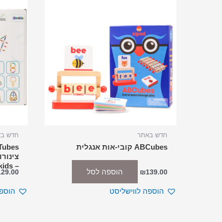
חדש באתר
חדש ב
ABCubes קובי-אות אנגלית
– Superkids
הוספה לסל
129.00
₪
139.00
הוספה לווישליסט
הוספה