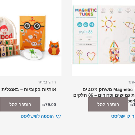
אתר
חדש באתר
Magnetic Tubes משחק מגנטים
אותיות בקוביות – באנגלית
צינורות גמישים וכדורים – 86 חלקים
הוספה לסל
הוספה לסל
₪
79.00
₪
 לווישליסט
הוספה לווישליסט