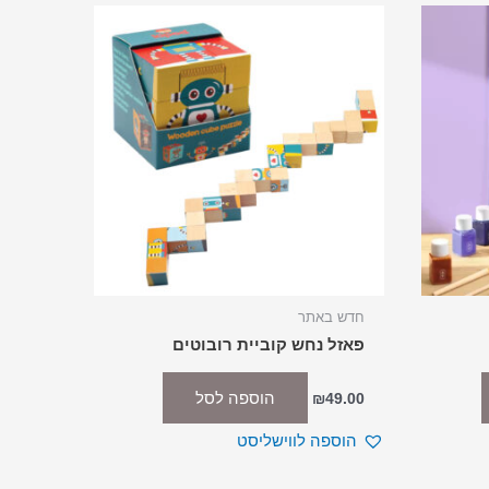
חדש באתר
פאזל נחש קוביית רובוטים
הוספה לסל
₪
49.00
הוספה לווישליסט