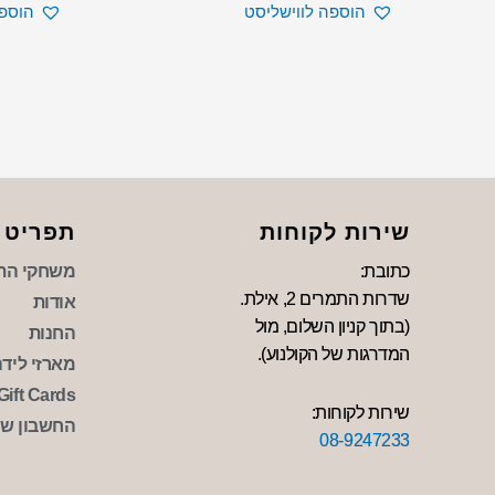
הוספה לווישליסט
הוספה
שירות לקוחות
תפריט
כתובת:
משחקי הת
שדרות התמרים 2, אילת.
אודות
(בתוך קניון השלום, מול
החנות
המדרגות של הקולנוע).
מארזי לידה 
Gift Cards
שירות לקוחות:
החשבון של
08-9247233