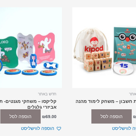
אתר
חדש באתר
ת חשבון – משחק לימוד מהנה
קליקסו – משחקי מגנטים- ת
אביזרי גלגלים
הוספה לסל
הוספה לסל
₪
69.00
 לווישליסט
הוספה לווישליסט