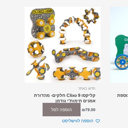
חדש באתר
וספת
קליקסו Clixo 9 חלקים- מהדורת
אמנים תימות'י גודמן
הוספה לסל
₪
79.00
הוספה לווישליסט