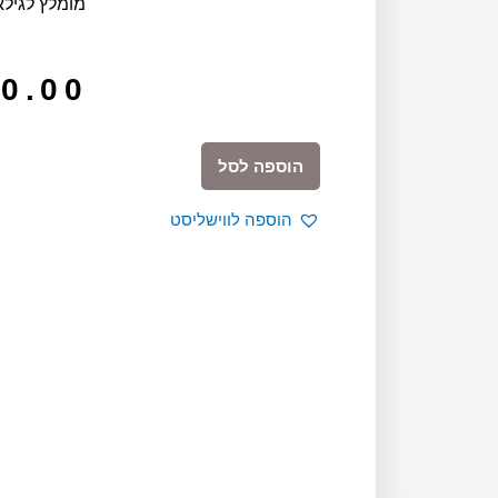
מומלץ לגילאי 6 ומ
0.00
כמות
הוספה לסל
של
Story
הוספה לווישליסט
Series
|
Black
&
White
Animals