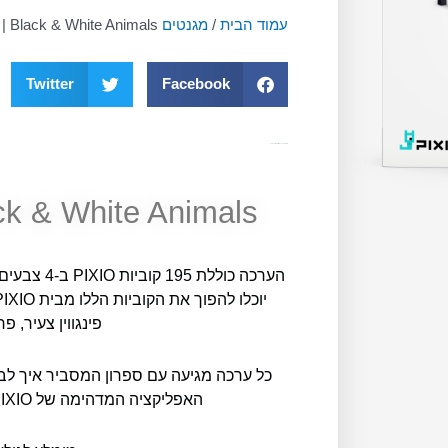
עמוד הבית
/
מגנטים pixio
 | Black & White Animals
Twitter
Facebook
מק"ט
11894
קטגוריה
מגנטים pixio
ack & White Animals
הערכה כוללת 
פינגווין צעיר, פ
כל ערכה מגיעה עם ספרון המסביר איך לבנ
האפליקציה המדהימה של PIXIO ולבנות מאות דגמים נוספים!